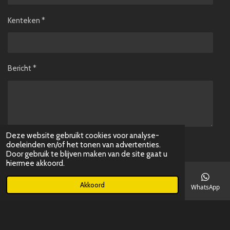
Kenteken *
Bericht *
Deze website gebruikt cookies voor analyse-
Stuur mij een kopie
doeleinden en/of het tonen van advertenties.
Door gebruik te blijven maken van de site gaat u
hiermee akkoord.
Verzenden
Akkoord
E-mailadres
Telefoonnummer
Kaart
Instagram
WhatsApp
© 2023 - 2026 MeijerBMWMINI