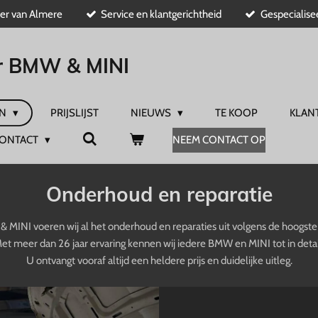
r van Almere
Service en klantgerichtheid
Gespecialis
r BMW & MINI
EN
PRIJSLIJST
NIEUWS
TE KOOP
KLAN
NEEM CONTACT OP
ONTACT
Onderhoud en reparatie
& MINI voeren wij al het onderhoud en reparaties uit volgens de hoogste 
et meer dan 26 jaar ervaring kennen wij iedere BMW en MINI tot in detai
U ontvangt vooraf altijd een heldere prijs en duidelijke uitleg.