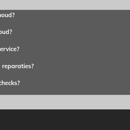
houd?
oud?
service?
 reparaties?
checks?