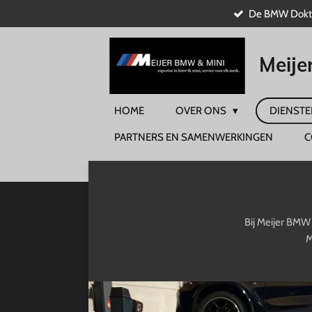
De BMW Dokte
Ga
direct
naar
Meije
de
hoofdinhoud
HOME
OVER ONS
DIENST
PARTNERS EN SAMENWERKINGEN
C
Bij Meijer BMW 
M