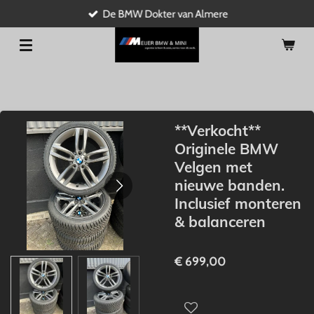
De BMW Dokter van Almere
Ga
direct
naar
de
hoofdinhoud
**Verkocht**
Originele BMW
Velgen met
nieuwe banden.
Inclusief monteren
& balanceren
€ 699,00